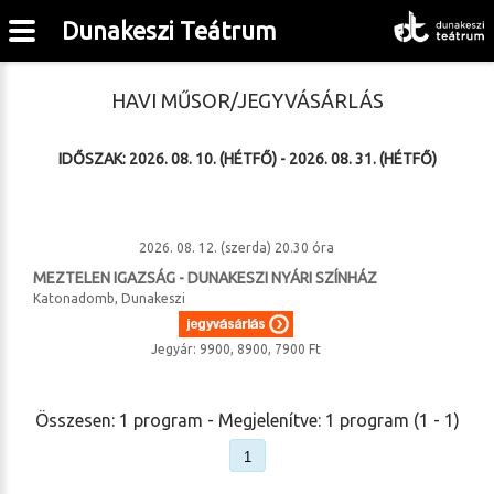
Dunakeszi Teátrum
HAVI MŰSOR/JEGYVÁSÁRLÁS
IDŐSZAK: 2026. 08. 10. (HÉTFŐ) - 2026. 08. 31. (HÉTFŐ)
2026. 08. 12. (szerda) 20.30 óra
MEZTELEN IGAZSÁG - DUNAKESZI NYÁRI SZÍNHÁZ
Katonadomb, Dunakeszi
Jegyár: 9900, 8900, 7900 Ft
Összesen: 1 program - Megjelenítve: 1 program (1 - 1)