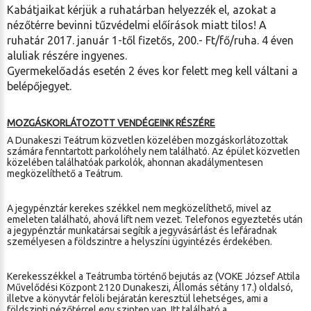
Kabátjaikat kérjük a ruhatárban helyezzék el, azokat a
nézőtérre bevinni tűzvédelmi előírások miatt tilos! A
ruhatár 2017. január 1-től fizetős, 200.- Ft/fő/ruha. 4 éven
aluliak részére ingyenes.
Gyermekelőadás esetén 2 éves kor felett meg kell váltani a
belépőjegyet.
MOZGÁSKORLÁTOZOTT VENDÉGEINK RÉSZÉRE
A Dunakeszi Teátrum közvetlen közelében mozgáskorlátozottak
számára fenntartott parkolóhely nem található. Az épület közvetlen
közelében találhatóak parkolók, ahonnan akadálymentesen
megközelíthető a Teátrum.
A jegypénztár kerekes székkel nem megközelíthető, mivel az
emeleten található, ahová lift nem vezet. Telefonos egyeztetés után
a jegypénztár munkatársai segítik a jegyvásárlást és lefáradnak
személyesen a földszintre a helyszíni ügyintézés érdekében.
Kerekesszékkel a Teátrumba történő bejutás az (VOKE József Attila
Művelődési Központ 2120 Dunakeszi, Állomás sétány 17.) oldalsó,
illetve a könyvtár felöli bejáratán keresztül lehetséges, ami a
földszinti nézőtérrel egy szinten van. Itt található a