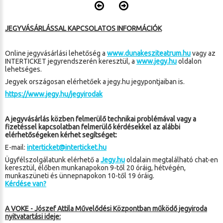
JEGYVÁSÁRLÁSSAL KAPCSOLATOS INFORMÁCIÓK
Online jegyvásárlási lehetőség a
www.dunakesziteatrum.hu
vagy az
INTERTICKET jegyrendszerén keresztül, a
www.jegy.hu
oldalon
lehetséges.
Jegyek országosan elérhetőek a jegy.hu jegypontjaiban is.
https://www.jegy.hu/jegyirodak
A jegyvásárlás közben felmerülő technikai problémával vagy a
fizetéssel kapcsolatban felmerülő kérdésekkel az alábbi
elérhetőségeken kérhet segítséget:
E-mail:
interticket@interticket.hu
Ügyfélszolgálatunk elérhető a
Jegy.hu
oldalain megtalálható chat-en
keresztül, élőben munkanapokon 9-től 20 óráig, hétvégén,
munkaszüneti és ünnepnapokon 10-től 19 óráig.
Kérdése van?
A VOKE - Jószef Attila Művelődési Központban működő jegyiroda
nyitvatartási ideje: