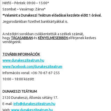
Hétfő – Péntek: 09:00 – 15:00*
Szombat – Vasárnap: Zárva*
*Valamint a Dunakeszi Teátrum előadásai kezdete előtt 1 órával.
Jegyirodánkban fizethet bankkártyákkal is.
A nézőtéri sorokban csökkentettük a székek számát,
hogy
TÁGASABBAN
és
KÉNYELMESEBBEN
elférjenek kedves
vendégeink.
TOVÁBBI INFORMÁCIÓK
www.dunakesziteatrum.hu
www.facebook.com/dunakesziteatrum
Információs vonal:
+36-70-67-67-255
10:00 – 18:00 között
DUNAKESZI TEÁTRUM
2120 Dunakeszi, Állomás sétány 17.
E-mail:
info@dunakesziteatrum.hu
Web:
www.dunakesziteatrum.hu