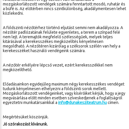
mozgáskorlátozott vendégek számára fenntartott mosdó, ruhatár és
a büfé is. Az előtérben nincs szintkülönbség, akadálymentesen lehet
közlekedni.
A földszinti nézőtérhez történő eljutást semmi nem akadályozza. A
nézőtér padlózatának felülete egyenletes, a terem a színpad felé
nem lejt. A teremajtók megfelelő szélességűek, melyek teljes
kitárásával a kerekesszékes megközelítés kényelmesen
megoldható. A nézőtéren kizárólag a széksorok szélén van hely a
kerekesszéket használó vendégeink számára.
A nézőtér erkélyére lépcső vezet, ezért kerekesszékkel nem
megközelíthető.
Előadásainkon egyidejűleg maximum négy kerekesszékes vendéget
tudunk kényelmesen elhelyezni a földszinti sorok mellett.
Mozgáskorlátozott vendégeinket, vagy kísérőiket kérjük, hogy a jegy
megvásárlása előtt minden esetben szíveskedjenek a foglaltságról
egyeztetni munkatársainkkal a
info@dunakesziteatrum.hu
címen.
Megértésüket köszönjük.
Jó szórakozást kívánunk.