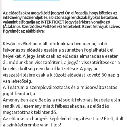
Az előadásokra megváltott jeggyel Ön elfogadja, hogy köteles az
intézmény házirendjét és a biztonsági rendszabályokat betartani,
valamint elfogadja az INTERTICKET jegyvásárlásra vonatkozó
(
Általános Szerződési Feltételek
) feltételeit. Ezért felhívjuk szíves
figyelmét az alábbiakra:
Későn jövőket nem áll módunkban beengedni, több
felvonásos előadás esetén a szünetben foglalhatják el
helyeiket. A jegy árát csak az előadás elmaradása esetén
áll módunkban visszatéríteni, a jegyár visszatérítésekor a
kezelési költség nem kerül kifizetésre. A jegy ár
visszatérítésére csak a kitűzött előadást követő 30 napig
van lehetőség.
A Teátrum a szereplőváltoztatás és a műsorváltoztatás
jogát fenntartja.
Amennyiben az előadás a második felvonás kezdete után
rendkívüli esemény miatt félbeszakadna, az előadás
megtartottnak tekintendő.
Az előadáson hang-és képfelvétel rögzítése tilos! Ételt, italt
a színházterembe vinni tilos!